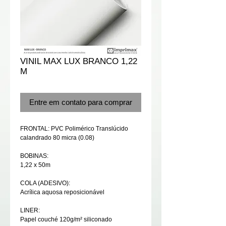
VINIL MAX LUX BRANCO 1,22
M
Entre em contato para comprar
FRONTAL: PVC Polimérico Translúcido
calandrado 80 micra (0.08)
BOBINAS:
1,22 x 50m
COLA (ADESIVO):
Acrílica aquosa reposicionável
LINER:
Papel couché 120g/m² siliconado