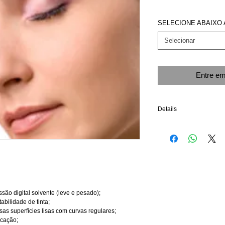
SELECIONE ABAIXO 
Selecionar
Entre em
Details
CUIDADOS NA APLICA
Lavar o carro com sabão 
"cêra" que inibem a col
Aplicar a "Solução Desen
Envelopar os veículos com
dificultam a garantia;
Utilizar material adequa
ão digital solvente (leve e pesado);
Evitar água pressurizada
bilidade de tinta;
Não utilizar detergente 
as superfícies lisas com curvas regulares;
líquido próprio para isto;
icação;