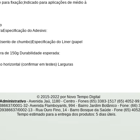
Lavar o carro quando vie
para fixação;Indicado para aplicações de médio à 
o
raEspecificação do Adesivo:
isento de chumbo)Especificação do Liner (papel 
ra de 150g Durabilidade esperada:
 horizontal (confirmar em testes) Larguras 
© 2015-2022 por Novo Tempo Digital
nistrativo
- Avenida Jaú, 1180 - Centro - Fones (65) 3383-1517 (65) 
86637/0001-32- Avenida Flamboyants, 994 - Bairro Jardim Botânico - Fone: (66)
09386637/0002-13 - Rua Ouro Fino, 14 - Barro Bosque da Saúde - Fone (65) 405
Tempo estimado para a entrega dos produtos: 5 dias úteis.