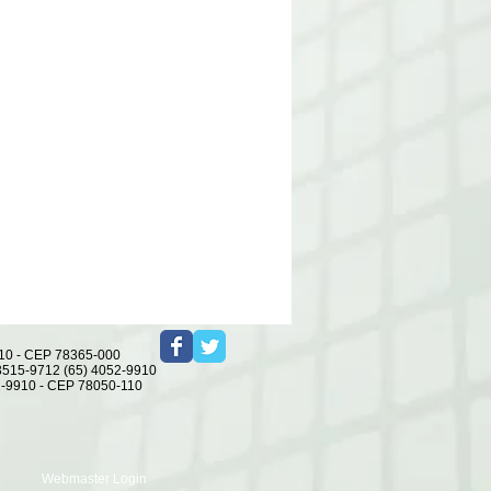
r da praia;
4052-9910 - CEP 78365-000
 3515-9712 (65) 4052-9910
2-9910 - CEP 78050-110
Webmaster Login