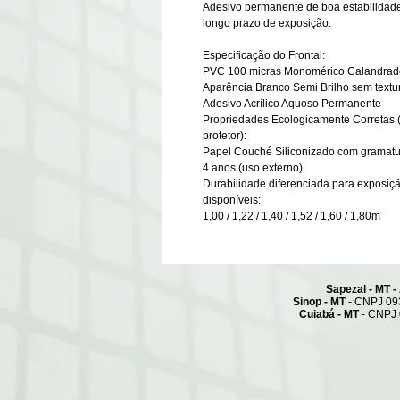
Adesivo permanente de boa estabilidade 
longo prazo de exposição.
Especificação do Frontal:
PVC 100 micras Monomérico Calandrad
Aparência Branco Semi Brilho sem textu
Adesivo Acrílico Aquoso Permanente
Propriedades Ecologicamente Corretas (
protetor):
Papel Couché Siliconizado com gramatu
4 anos (uso externo)
Durabilidade diferenciada para exposição
disponíveis:
1,00 / 1,22 / 1,40 / 1,52 / 1,60 / 1,80m
Sapezal - MT - Admi
Sinop - MT
- CNPJ 093
Cuiabá - MT
- CNPJ 