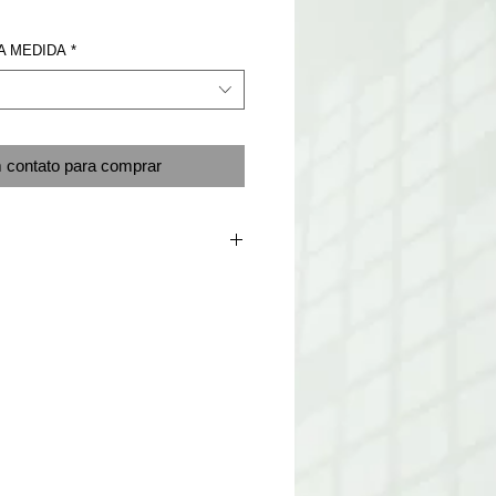
A MEDIDA
*
 contato para comprar
ÇÃO:
neutro. Alguns lava-rápidosutilizam
agem;
graxante" para pinturaem toda a lataria;
 pintura original. Pinturas refeitas
do e mão de obra treinada;
;
no reservatório do para-brisa. Existe um