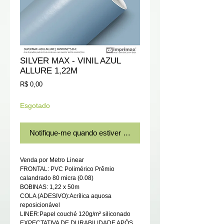
SILVER MAX - VINIL AZUL
ALLURE 1,22M
Preço
R$ 0,00
Esgotado
Notifique-me quando estiver disponível
Venda por Metro Linear
FRONTAL: PVC Polimérico Prêmio
calandrado 80 micra (0.08)
BOBINAS: 1,22 x 50m
COLA (ADESIVO):Acrílica aquosa
reposicionável
LINER:Papel couché 120g/m² siliconado
EXPECTATIVA DE DURABILIDADE APÓS