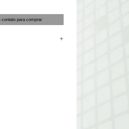
 contato para comprar
terna.
educativos.
lembretes, etc.
 manuseio deste produto possibilita
sta usar imaginação e criatividade.