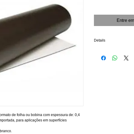
Entre em
Details
APLICAÇÕES
Brindes de geladeira
Decoração de veículos.
Sinalização interna e ex
Brindes promocionais e 
Utilitários: ex. recados, 
A versatilidade e o fácil
múltiplas aplicações, ba
formato de folha ou bobina com espessura de: 0,4 
portada, para aplicações em superfícies 
 branco.