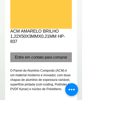
ACM AMARELO BRILHO
1,22X50X3MMX0,21MM HP-
837
Entre em contato para comprar
O Painel de Alumínio Composto (ACM) é 
um material moderno e inovador, com duas 
chapas de alumínio de espessura variável, 
superfície pintada (coil-coating, Poliéster ou 
PVDF Kynar) e núcleo de Polietileno.
Details
Possui características especiais de